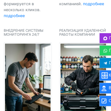
формируется в
компанией.
подробнее
несколько кликов.
подробнее
ВНЕДРЕНИЕ СИСТЕМЫ
РЕАЛИЗАЦИЯ УДАЛЕННОЙ
МОНИТОРИНГА 24/7
РАБОТЫ КОМПАНИИ
П
К
В
О