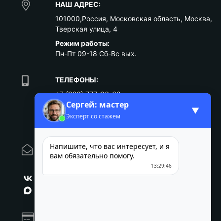
НАШ АДРЕС:
101000
,
Россия
,
Московская область
,
Москва
,
Тверская улица, 4
Режим работы:
Пн-Пт 09-18 Сб-Вс вых.
ТЕЛЕФОНЫ:
+7 (926) 777-96-62
Сергей: мастер
+7 9021818801
▼
Эксперт со стажем
ПОДЕЛИТЬСЯ:
Напишите, что вас интересует, и я
E-MAIL:
вам обязательно помогу.
moskva@intertax.ru
13:29:46
Мы Вконтакте
Мы в MAX
ПРИНИМАЕМ К ОПЛАТЕ: