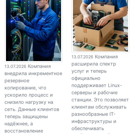
Компания
13.07.2026
расширила спектр
Компания
13.07.2026
услуг и теперь
внедрила инкрементное
официально
резервное
поддерживает Linux-
копирование, что
серверы и рабочие
ускорило процесс и
станции. Это позволяет
снизило нагрузку на
клиентам обслуживать
сеть. Данные клиентов
разнообразные IT-
теперь защищены
инфраструктуры и
надёжнее, а
обеспечивать
восстановление