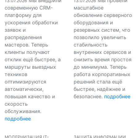
Мы внедрили
Мы провели
13.07.2026
13.07.2026
современную CRM-
масштабное
платформу для
обновление серверного
ускорения обработки
оборудования и
заявок и
резервных систем, что
распределения
позволило увеличить
мастеров. Теперь
стабильность
клиенты получают
внутренних сервисов и
отклик ещё быстрее, а
снизить время простоя
маршруты выездных
до минимума. Теперь
техников
работа корпоративных
оптимизируются
решений стала ещё
автоматически,
быстрее, надёжнее и
повышая качество и
безопаснее.
подробнее
скорость
обслуживания.
подробнее
МОДЕРНИЗАЦИЯ IT-
ЗАЩИТА ИНФОРМАЦИИ