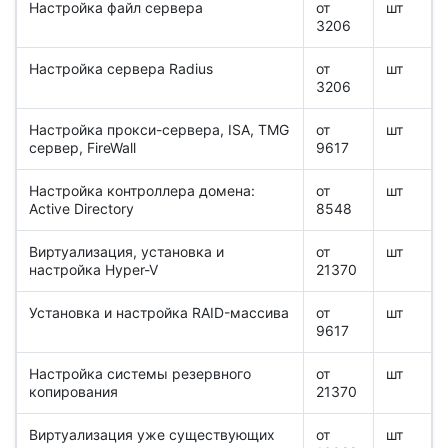
Настройка файл сервера
от
шт
3206
Настройка сервера Radius
от
шт
3206
Настройка прокси-сервера, ISA, TMG
от
шт
сервер, FireWall
9617
Настройка контроллера домена:
от
шт
Active Directory
8548
Виртуализация, установка и
от
шт
настройка Hyper-V
21370
Установка и настройка RAID-массива
от
шт
9617
Настройка системы резервного
от
шт
копирования
21370
Виртуализация уже существующих
от
шт