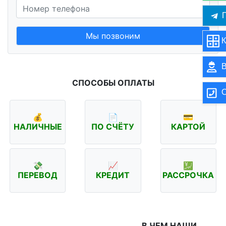
П
Мы позвоним
К
В
СПОСОБЫ ОПЛАТЫ
О
💰
📄
💳
НАЛИЧНЫЕ
ПО СЧЁТУ
КАРТОЙ
💸
📈
💹
ПЕРЕВОД
КРЕДИТ
РАССРОЧКА
В ЧЕМ НАШИ