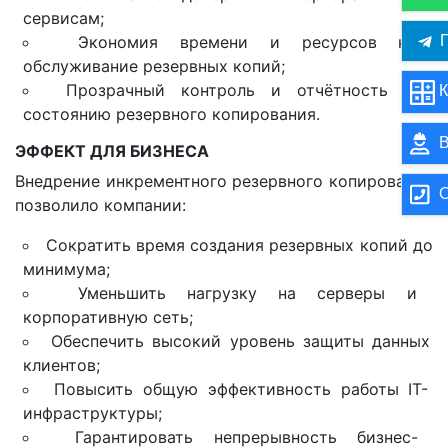
сервисам;
П
Экономия времени и ресурсов на
обслуживание резервных копий;
Прозрачный контроль и отчётность по
К
состоянию резервного копирования.
В
ЭФФЕКТ ДЛЯ БИЗНЕСА
Внедрение инкрементного резервного копирования
О
позволило компании:
Сократить время создания резервных копий до
минимума;
Уменьшить нагрузку на серверы и
корпоративную сеть;
Обеспечить высокий уровень защиты данных
клиентов;
Повысить общую эффективность работы IT-
инфраструктуры;
Гарантировать непрерывность бизнес-