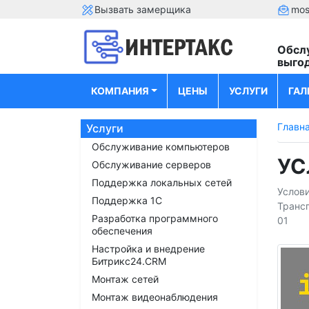
Вызвать замерщика
mos
Обсл
выго
КОМПАНИЯ
ЦЕНЫ
УСЛУГИ
ГАЛ
Главн
Услуги
Обслуживание компьютеров
УС
Обслуживание серверов
Поддержка локальных сетей
Услови
Поддержка 1С
Трансп
Разработка программного
01
обеспечения
Настройка и внедрение
Битрикс24.CRM
Монтаж сетей
Монтаж видеонаблюдения