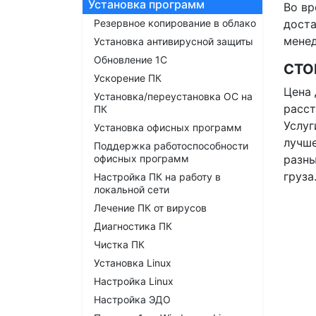
Установка программ
Во вр
Резервное копирование в облако
доста
менед
Установка антивирусной защиты
Обновление 1С
СТО
Ускорение ПК
Цена 
Установка/переустановка ОС на
расст
ПК
Услуг
Установка офисных программ
лучше
Поддержка работоспособности
офисных программ
разны
груза
Настройка ПК на работу в
локальной сети
Лечение ПК от вирусов
Диагностика ПК
Чистка ПК
Установка Linux
Настройка Linux
Настройка ЭДО