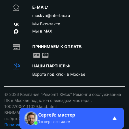
E-MAIL:
moskva@intertax.ru
Мы Вконтакте
Мы в MAX
ПРИНИМАЕМ К ОПЛАТЕ:
НАШИ ПАРТНЁРЫ:
Ворота под ключ в Москве
© 2026
Компания "РемонтПКМск" Ремонт и обслуживание
ПК в Москве под ключ с выездом мастера
.
100270001.11029.land.html
ВНИМАНИЕ: ст. 437 ГК РФ. Цены не являются публичной
Сергей: мастер
▲
офёртой уточняйте у наших менеджеров!
Эксперт со стажем
Политика конфиденциальности
/
Разработка сайтов Москва