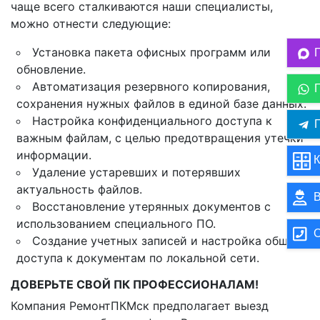
чаще всего сталкиваются наши специалисты,
можно отнести следующие:
Установка пакета офисных программ или
обновление.
Автоматизация резервного копирования,
сохранения нужных файлов в единой базе данных.
Настройка конфиденциального доступа к
П
важным файлам, с целью предотвращения утечки
информации.
К
Удаление устаревших и потерявших
актуальность файлов.
В
Восстановление утерянных документов с
использованием специального ПО.
О
Создание учетных записей и настройка общего
доступа к документам по локальной сети.
ДОВЕРЬТЕ СВОЙ ПК ПРОФЕССИОНАЛАМ!
Компания РемонтПКМск предполагает выезд