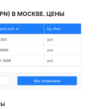
PN) В МОСКВЕ. ЦЕНЫ
ена руб. от
Ед. Изм.
5343
усл
10685
усл
т 3206
усл
Мы позвоним
ТЫ