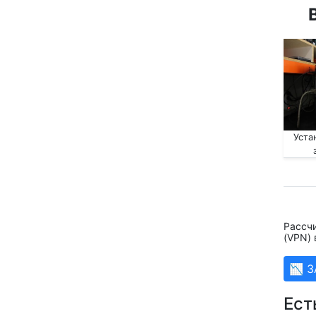
Уста
Рассчи
(VPN) 
📉 
Ест