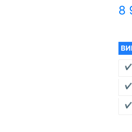
8 
ВИ
✔
✔
✔