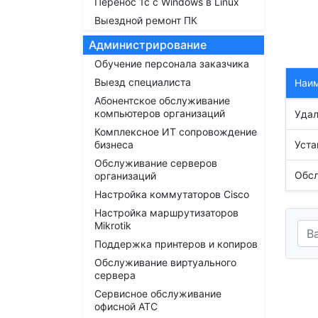
Перенос 1с с Windows в Linux
Выездной ремонт ПК
Администрирование
Обучение персонала заказчика
Выезд специалиста
Наи
Абонентское обслуживание
компьютеров организаций
Удал
Комплексное ИТ сопровождение
бизнеса
Уста
Обслуживание серверов
Обс
организаций
Настройка коммутаторов Cisco
Настройка маршрутизаторов
Mikrotik
Поддержка принтеров и копиров
Обслуживание виртуального
сервера
Сервисное обслуживание
офисной АТС