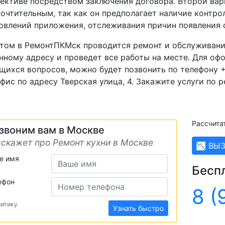
ективе посредством заключения договора. Второй вар
очтительным, так как он предполагает наличие контро
овлений приложения, отслеживания причин появления 
том в РемонтПКМск проводится ремонт и обслуживание
нному адресу и проведет все работы на месте. Для оф
ихся вопросов, можно будет позвонить по телефону +7
фис по адресу Тверская улица, 4. Закажите услуги по р
Рассчита
звоним вам в Москве
скажет про Ремонт кухни в Москве
📉 ВЫ
е имя
Бесп
ефон
8 (
литику
Узнать быстро