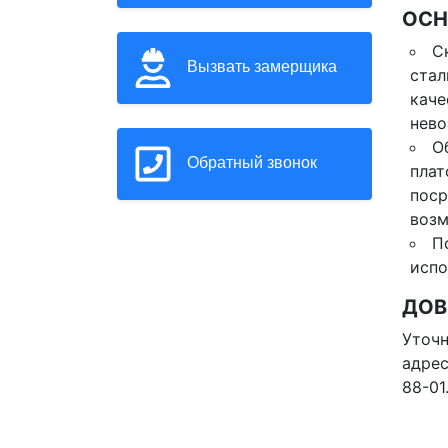
ОСН
С
Вызвать замерщика
стал
каче
нево
О
Обратный звонок
плат
поср
возм
П
испо
ДОВ
Уточн
адрес
88-01