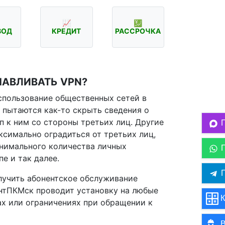
📈
💹
ВОД
КРЕДИТ
РАССРОЧКА
АВЛИВАТЬ VPN?
спользование общественных сетей в
 пытаются как-то скрыть сведения о
п к ним со стороны третьих лиц. Другие
ксимально оградиться от третьих лиц,
нимального количества личных
е и так далее.
П
лучить абонентское обслуживание
нтПКМск проводит установку на любые
К
ах или ограничениях при обращении к
В