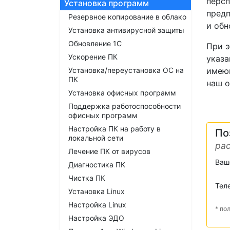
персп
Установка программ
предп
Резервное копирование в облако
и обн
Установка антивирусной защиты
Обновление 1С
При э
Ускорение ПК
указа
Установка/переустановка ОС на
имеющ
ПК
наш о
Установка офисных программ
Поддержка работоспособности
офисных программ
Настройка ПК на работу в
По
локальной сети
рас
Лечение ПК от вирусов
Ваш
Диагностика ПК
Чистка ПК
Тел
Установка Linux
Настройка Linux
* по
Настройка ЭДО