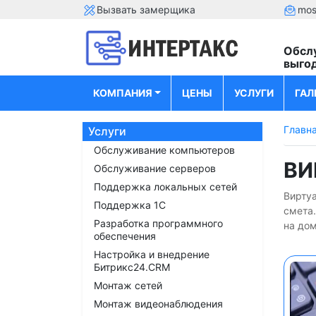
Вызвать замерщика
mos
Обсл
выго
КОМПАНИЯ
ЦЕНЫ
УСЛУГИ
ГАЛ
Главн
Услуги
Обслуживание компьютеров
ВИ
Обслуживание серверов
Поддержка локальных сетей
Виртуа
Поддержка 1С
смета
Разработка программного
на дом
обеспечения
Настройка и внедрение
Битрикс24.CRM
Монтаж сетей
Монтаж видеонаблюдения