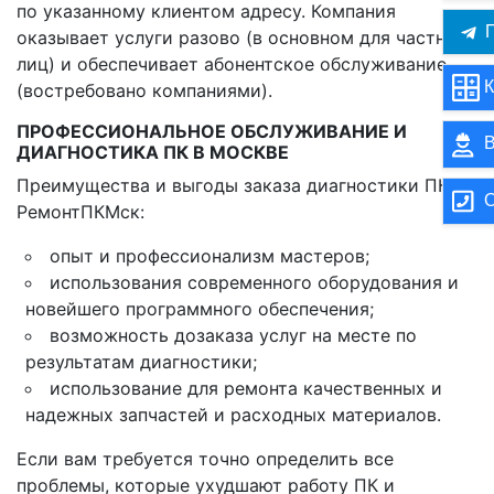
по указанному клиентом адресу. Компания
П
оказывает услуги разово (в основном для частных
лиц) и обеспечивает абонентское обслуживание
К
(востребовано компаниями).
ПРОФЕССИОНАЛЬНОЕ ОБСЛУЖИВАНИЕ И
В
ДИАГНОСТИКА ПК В МОСКВЕ
Преимущества и выгоды заказа диагностики ПК в
О
РемонтПКМск:
опыт и профессионализм мастеров;
использования современного оборудования и
новейшего программного обеспечения;
возможность дозаказа услуг на месте по
результатам диагностики;
использование для ремонта качественных и
надежных запчастей и расходных материалов.
Если вам требуется точно определить все
проблемы, которые ухудшают работу ПК и