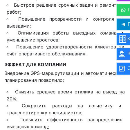
Быстрое решение срочных задач и ремонтных
работ;
Повышение прозрачности и контроля за
П
выездами;
Оптимизация работы выездных команд и
К
уменьшение простоев;
Повышение удовлетворённости клиентов за
счёт оперативного обслуживания.
В
ЭФФЕКТ ДЛЯ КОМПАНИИ
О
Внедрение GPS-маршрутизации и автоматического
планирования позволило:
Снизить среднее время отклика на выезд на
20%;
Сократить расходы на логистику и
транспортировку специалистов;
Повысить эффективность распределения
выездных команд;