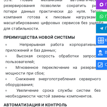
резервирования позволили сократить риски
потери данных практически до нуля. Теперь
компания готова к пиковым нагрузкам и
масштабированию цифровых сервисов без ущерба
для стабильности.
П
ПРЕИМУЩЕСТВА НОВОЙ СИСТЕМЫ
К
Непрерывная работа корпоративных
приложений и баз данных;
В
Высокая скорость обработки запросов
пользователей;
О
Мгновенное переключение на резервные
мощности при сбое;
Снижение энергопотребления серверного
оборудования;
Увеличение срока службы систем без
необходимости частой замены компонентов.
АВТОМАТИЗАЦИЯ И КОНТРОЛЬ