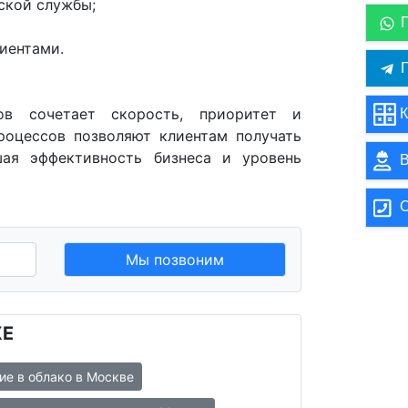
ской службы;
иентами.
П
ов сочетает скорость, приоритет и
К
роцессов позволяют клиентам получать
шая эффективность бизнеса и уровень
В
О
Мы позвоним
ЖЕ
ие в облако в Москве