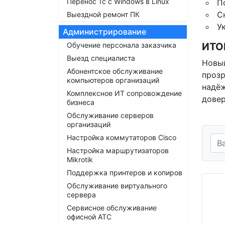
Перенос 1с с Windows в Linux
П
С
Выездной ремонт ПК
У
Администрирование
Обучение персонала заказчика
ИТО
Выезд специалиста
Новы
Абонентское обслуживание
проз
компьютеров организаций
надё
Комплексное ИТ сопровождение
довер
бизнеса
Обслуживание серверов
организаций
Настройка коммутаторов Cisco
Настройка маршрутизаторов
Mikrotik
Поддержка принтеров и копиров
Обслуживание виртуального
сервера
Сервисное обслуживание
офисной АТС