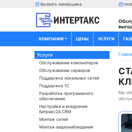
Вызвать замерщика
mos
Обсл
выго
КОМПАНИЯ
ЦЕНЫ
УСЛУГИ
ГАЛ
Главн
Услуги
Обслуживание компьютеров
CТ
Обслуживание серверов
Поддержка локальных сетей
КЛ
Поддержка 1С
Мы обн
Разработка программного
обеспечения
обслу
Настройка и внедрение
Битрикс24.CRM
Монтаж сетей
Монтаж видеонаблюдения