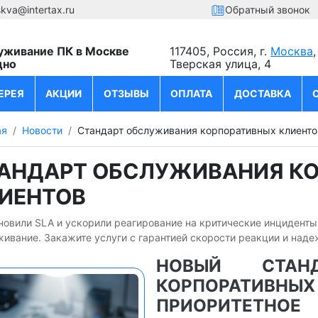
kva@intertax.ru
Обратный звонок
уживание ПК в Москве
117405, Россия, г.
Москва
,
дно
Тверская улица, 4
ЕРЕЯ
АКЦИИ
ОТЗЫВЫ
ОПЛАТА
ДОСТАВКА
ая
Новости
Cтандарт обслуживания корпоративных клиенто
АНДАРТ ОБСЛУЖИВАНИЯ К
ИЕНТОВ
овили SLA и ускорили реагирование на критические инциденты
живание. Закажите услуги с гарантией скорости реакции и над
НОВЫЙ СТАНД
КОРПОРАТИ
ПРИОРИТЕТНО