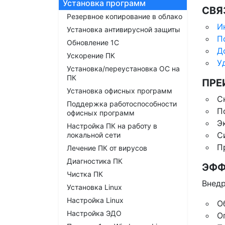
Установка программ
СВЯ
Резервное копирование в облако
И
Установка антивирусной защиты
П
Обновление 1С
Д
Ускорение ПК
У
Установка/переустановка ОС на
ПК
ПРЕ
Установка офисных программ
С
Поддержка работоспособности
П
офисных программ
Э
Настройка ПК на работу в
С
локальной сети
П
Лечение ПК от вирусов
Диагностика ПК
ЭФФ
Чистка ПК
Внедр
Установка Linux
Настройка Linux
О
Настройка ЭДО
О