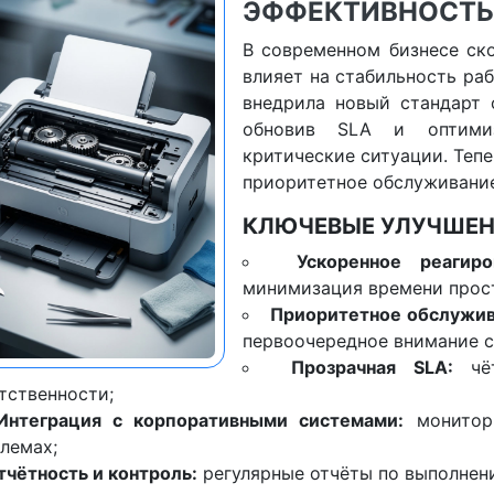
ЭФФЕКТИВНОСТЬ
В современном бизнесе ск
влияет на стабильность ра
внедрила новый стандарт 
обновив SLA и оптимиз
критические ситуации. Теп
приоритетное обслуживание
КЛЮЧЕВЫЕ УЛУЧШЕ
Ускоренное реагир
минимизация времени прост
Приоритетное обслужив
первоочередное внимание с
Прозрачная SLA:
чёт
тственности;
Интеграция с корпоративными системами:
монитори
лемах;
тчётность и контроль:
регулярные отчёты по выполнен